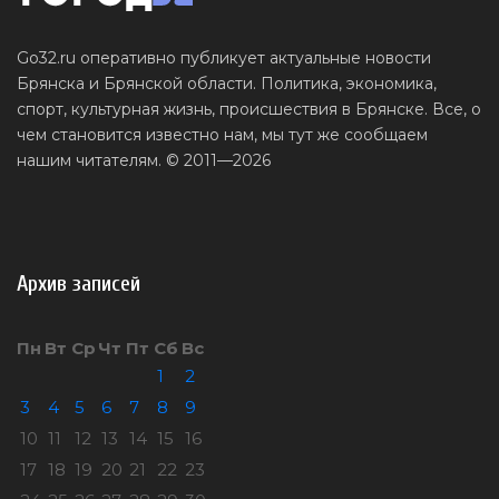
Go32.ru оперативно публикует актуальные новости
Брянска и Брянской области. Политика, экономика,
спорт, культурная жизнь, происшествия в Брянске. Все, о
чем становится известно нам, мы тут же сообщаем
нашим читателям. © 2011—2026
Архив записей
Пн
Вт
Ср
Чт
Пт
Сб
Вс
1
2
3
4
5
6
7
8
9
10
11
12
13
14
15
16
17
18
19
20
21
22
23