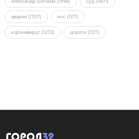
Александр Богомаз (1998)
суд (1801)
авария (1707)
мчс (1571)
коронавирус (1272)
дороги (1127)