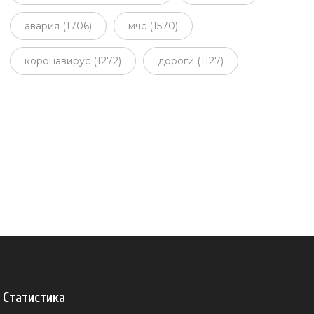
авария (1706)
мчс (1570)
коронавирус (1272)
дороги (1127)
Статистика