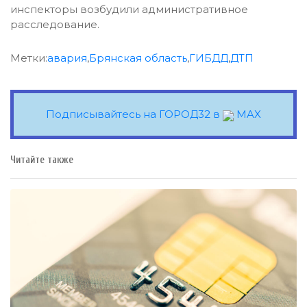
инспекторы возбудили административное
расследование.
Метки:
авария
,
Брянская область
,
ГИБДД
,
ДТП
Подписывайтесь на ГОРОД32 в
MAX
Читайте также