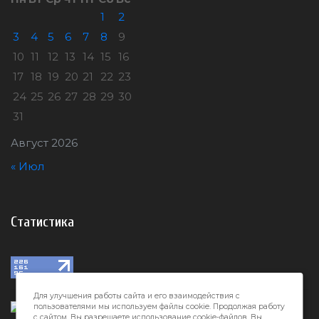
1
2
3
4
5
6
7
8
9
10
11
12
13
14
15
16
17
18
19
20
21
22
23
24
25
26
27
28
29
30
31
Август 2026
« Июл
Статистика
Для улучшения работы сайта и его взаимодействия с
пользователями мы используем файлы cookie. Продолжая работу
с сайтом, Вы разрешаете использование cookie-файлов. Вы