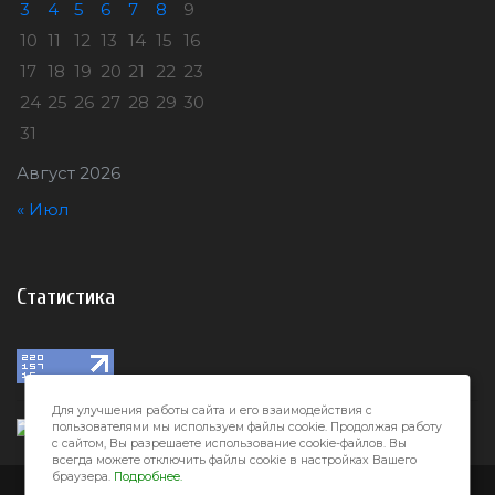
3
4
5
6
7
8
9
10
11
12
13
14
15
16
17
18
19
20
21
22
23
24
25
26
27
28
29
30
31
Август 2026
« Июл
Статистика
Для улучшения работы сайта и его взаимодействия с
пользователями мы используем файлы cookie. Продолжая работу
с сайтом, Вы разрешаете использование cookie-файлов. Вы
всегда можете отключить файлы cookie в настройках Вашего
браузера.
Подробнее.