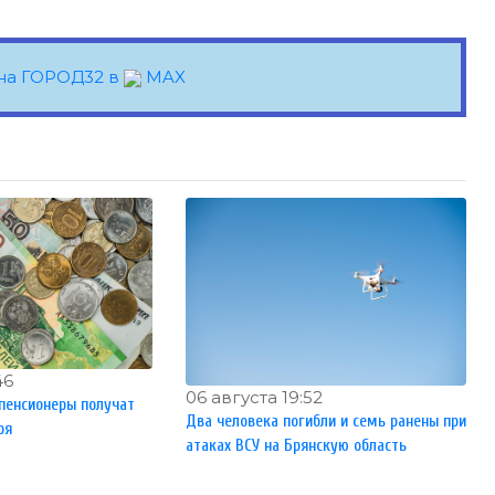
на ГОРОД32 в
MAX
46
06 августа 19:52
пенсионеры получат
Два человека погибли и семь ранены при
ря
атаках ВСУ на Брянскую область