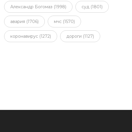
Александр Богомаз (1998)
суд (1801)
авария (1706)
мчс (1570)
коронавирус (1272)
дороги (1127)