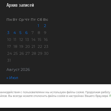
Архив записей
Пн
Вт
Ср
Чт
Пт
Сб
Вс
1
2
3
4
5
6
7
8
9
10
11
12
13
14
15
16
17
18
19
20
21
22
23
24
25
26
27
28
29
30
31
Август 2026
« Июл
заимодействия с пользователями мы используем файлы cookie. Продолжая работу 
Город32 © 2026
йлов. Вы всегда можете отключить файлы cookie в настройках Вашего браузера.
П