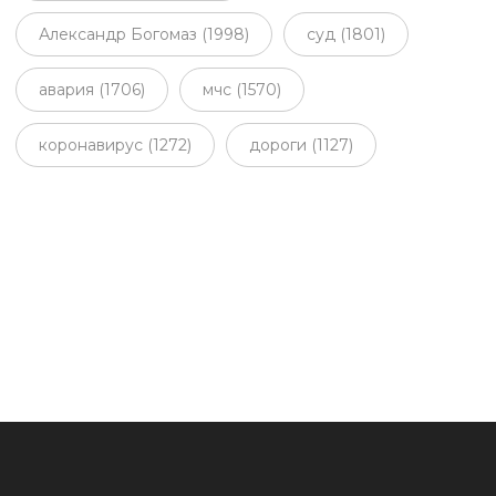
Александр Богомаз (1998)
суд (1801)
авария (1706)
мчс (1570)
коронавирус (1272)
дороги (1127)