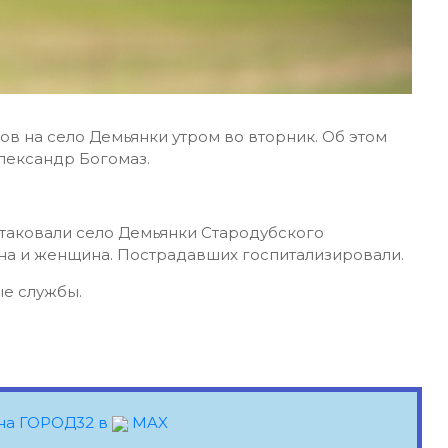
в на село Демьянки утром во вторник. Об этом
Александр Богомаз.
атаковали село Демьянки Стародубского
на и женщина. Пострадавших госпитализировали.
е службы.
на ГОРОД32 в
MAX