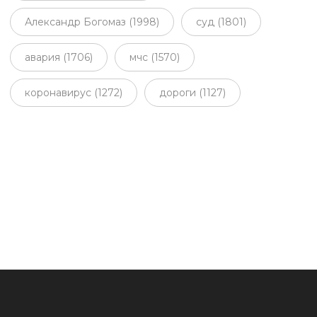
Александр Богомаз (1998)
суд (1801)
авария (1706)
мчс (1570)
коронавирус (1272)
дороги (1127)