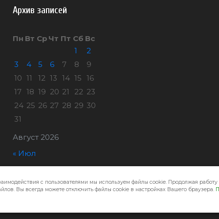
Архив записей
Пн
Вт
Ср
Чт
Пт
Сб
Вс
1
2
3
4
5
6
7
8
9
10
11
12
13
14
15
16
17
18
19
20
21
22
23
24
25
26
27
28
29
30
31
Август 2026
« Июл
заимодействия с пользователями мы используем файлы cookie. Продолжая работу 
Город32 © 2026
йлов. Вы всегда можете отключить файлы cookie в настройках Вашего браузера.
П