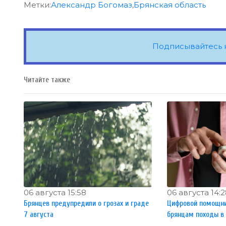
Метки:
Александр Богомаз
,
Брянская область
Подписывайтесь 
Читайте также
06 августа 15:58
06 августа 14:
Брянцев предупредили о грозах и граде
Цифровой помощни
7 августа
брянцам походы в