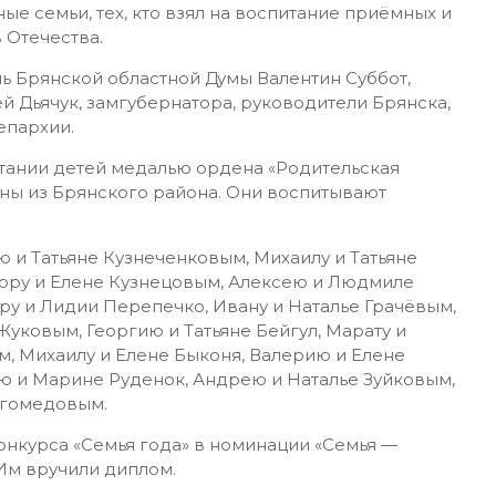
е семьи, тех, кто взял на воспитание приёмных и
 Отечества.
 Брянской областной Думы Валентин Суббот,
 Дьячук, замгубернатора, руководители Брянска,
епархии.
питании детей медалью ордена «Родительская
ны из Брянского района. Они воспитывают
ю и Татьяне Кузнеченковым, Михаилу и Татьяне
ору и Елене Кузнецовым, Алексею и Людмиле
у и Лидии Перепечко, Ивану и Наталье Грачёвым,
уковым, Георгию и Татьяне Бейгул, Марату и
, Михаилу и Елене Быконя, Валерию и Елене
 и Марине Руденок, Андрею и Наталье Зуйковым,
агомедовым.
онкурса «Семья года» в номинации «Семья —
 Им вручили диплом.