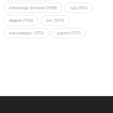
Александр Богомаз (1998)
суд (1801)
авария (1706)
мчс (1570)
коронавирус (1272)
дороги (1127)