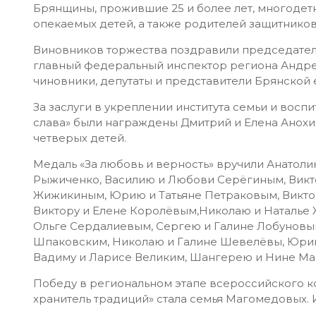
Брянщины, прожившие 25 и более лет, многодетны
опекаемых детей, а также родителей защитников
Виновников торжества поздравили председатель
главный федеральный инспектор региона Андрей
чиновники, депутаты и представители Брянской 
За заслуги в укреплении института семьи и вос
слава» были награждены Дмитрий и Елена Анохи
четверых детей.
Медаль «За любовь и верность» вручили Анатоли
Рыжиченко, Василию и Любови Серёгиным, Викт
Жижикиным, Юрию и Татьяне Петраковым, Виктор
Виктору и Елене Королёвым,Николаю и Наталье Ж
Ольге Сердалиевым, Сергею и Галине Лобуновым
Шпаковским,
Николаю и Галине Шевелёвы, Юрию
Вадиму и Ларисе Великим, Шангерею и Нине М
Победу в региональном этапе всероссийского к
хранитель традиций» стала семья Магомедовых.