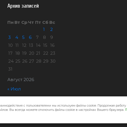
Архив записей
Пн
Вт
Ср
Чт
Пт
Сб
Вс
1
2
3
4
5
6
7
8
9
10
11
12
13
14
15
16
17
18
19
20
21
22
23
24
25
26
27
28
29
30
31
Август 2026
« Июл
заимодействия с пользователями мы используем файлы cookie. Продолжая работу 
Город32 © 2026
йлов. Вы всегда можете отключить файлы cookie в настройках Вашего браузера.
П