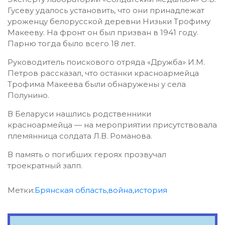
Гусеву удалось установить, что они принадлежат
уроженцу белорусской деревни Низьки Трофиму
Макееву. На фронт он был призван в 1941 году.
Парню тогда было всего 18 лет.
Руководитель поискового отряда «Дружба» И.М.
Петров рассказал, что останки красноармейца
Трофима Макеева были обнаружены у села
Полунино.
В Беларуси нашлись родственники
красноармейца — на мероприятии присутствовала
племянница солдата Л.В. Романова.
В память о погибших героях прозвучал
троекратный залп.
Метки:
Брянская область
,
война
,
история