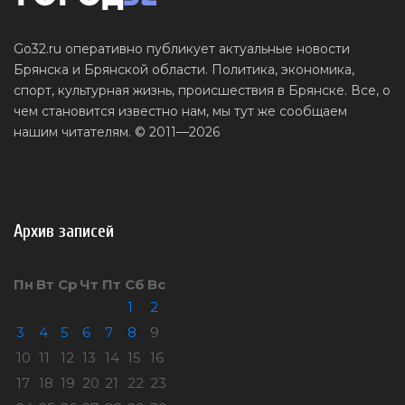
Go32.ru оперативно публикует актуальные новости
Брянска и Брянской области. Политика, экономика,
спорт, культурная жизнь, происшествия в Брянске. Все, о
чем становится известно нам, мы тут же сообщаем
нашим читателям. © 2011—2026
Архив записей
Пн
Вт
Ср
Чт
Пт
Сб
Вс
1
2
3
4
5
6
7
8
9
10
11
12
13
14
15
16
17
18
19
20
21
22
23