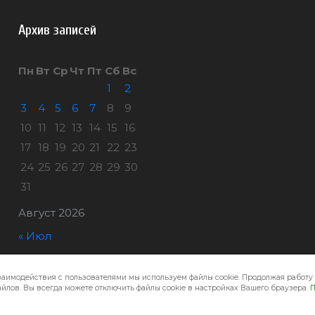
Архив записей
Пн
Вт
Ср
Чт
Пт
Сб
Вс
1
2
3
4
5
6
7
8
9
10
11
12
13
14
15
16
17
18
19
20
21
22
23
24
25
26
27
28
29
30
31
Август 2026
« Июл
заимодействия с пользователями мы используем файлы cookie. Продолжая работу 
Город32 © 2026
йлов. Вы всегда можете отключить файлы cookie в настройках Вашего браузера.
П