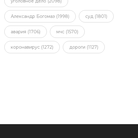
уголовное дело (2098)
Александр Богомаз (1998)
суд (1801)
авария (1706)
мчс (1570)
коронавирус (1272)
дороги (1127)