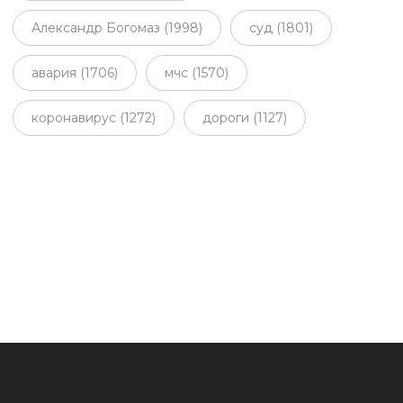
Александр Богомаз (1998)
суд (1801)
авария (1706)
мчс (1570)
коронавирус (1272)
дороги (1127)