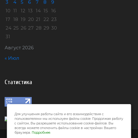
3
4
5
6
7
8
9
10
11
12
13
14
15
16
17
18
19
20
21
22
23
24
25
26
27
28
29
30
31
Август 2026
« Июл
Статистика
Для улучшения работы сайта и его взаимодействия с
пользователями мы используем файлы cookie. Продолжая работу
с сайтом, Вы разрешаете использование cookie-файлов. Вы
всегда можете отключить файлы cookie в настройках Вашего
браузера.
Подробнее.