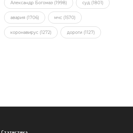
Александр Богомаз (1998)
суд (1801)
авария (1706)
мчс (1570)
коронавирус (1272)
дороги (1127)
Статистика