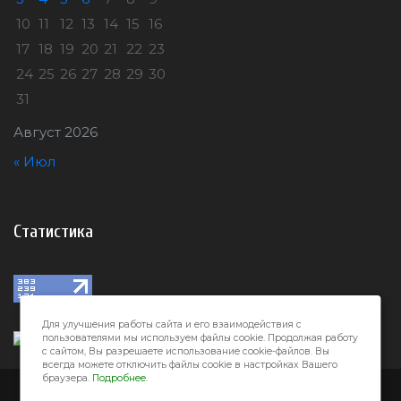
10
11
12
13
14
15
16
17
18
19
20
21
22
23
24
25
26
27
28
29
30
31
Август 2026
« Июл
Статистика
Для улучшения работы сайта и его взаимодействия с
пользователями мы используем файлы cookie. Продолжая работу
с сайтом, Вы разрешаете использование cookie-файлов. Вы
всегда можете отключить файлы cookie в настройках Вашего
браузера.
Подробнее.