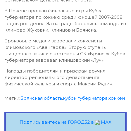
В Почепе прошли финальные игры Кубка
губернатора по хоккею среди юношей 2007-2008
годов рождения. За награды боролись команды из
Климово, Жуковки, Клинцов и Брянска.
Бронзовые медали завоевали хоккеисты
климовского «Авангарда». Вторую ступень
пьедестала заняли спортсмены СК «Брянск». Кубок
губернатора завоевал клинцовский «Луч».
Награды победителям и призёрам вручил
директор регионального департамента
физической культуры и спорта Максим Рудин.
Метки:
Брянская область
,
кубок губернатора
,
хоккей
Подписывайтесь на ГОРОД32 в
MAX