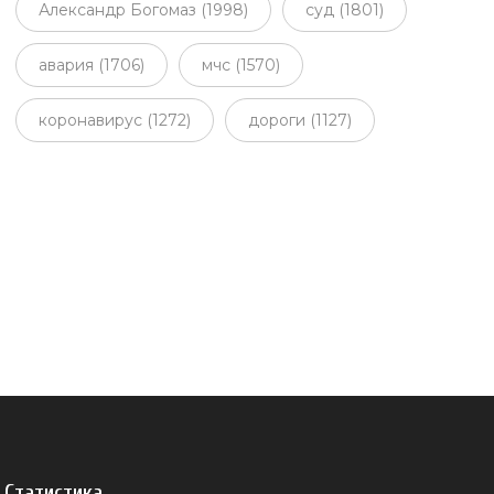
Александр Богомаз (1998)
суд (1801)
авария (1706)
мчс (1570)
коронавирус (1272)
дороги (1127)
Статистика