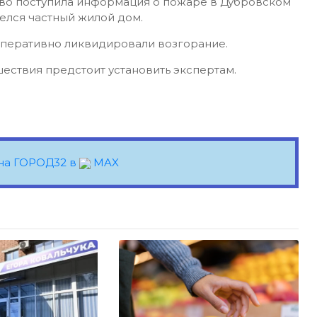
тво поступила информация о пожаре в Дубровском
релся частный жилой дом.
оперативно ликвидировали возгорание.
ествия предстоит установить экспертам.
на ГОРОД32 в
MAX