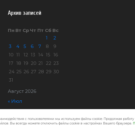
Архив записей
Пн
Вт
Ср
Чт
Пт
Сб
Вс
1
2
3
4
5
6
7
8
9
10
11
12
13
14
15
16
17
18
19
20
21
22
23
24
25
26
27
28
29
30
31
Август 2026
« Июл
заимодействия с пользователями мы используем файлы cookie. Продолжая работу 
Город32 © 2026
йлов. Вы всегда можете отключить файлы cookie в настройках Вашего браузера.
П