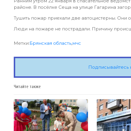
Ранним утром 22 января в спасательное ведомс
районе. В посёлке Сеща на улице Гагарина заго
Тушить пожар приехали две автоцистерны. Они 
Люди на пожаре не пострадали. Причину происш
Метки:
Брянская область
,
мчс
Подписывайтесь 
Читайте также