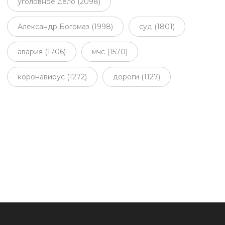
уголовное дело (2098)
Александр Богомаз (1998)
суд (1801)
авария (1706)
мчс (1570)
коронавирус (1272)
дороги (1127)