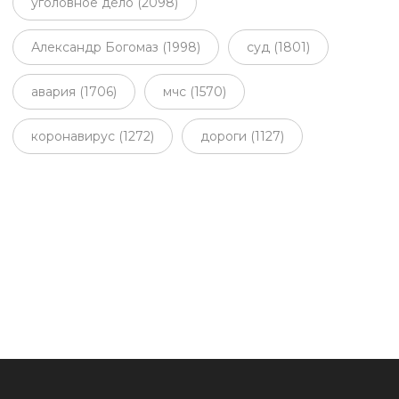
уголовное дело (2098)
Александр Богомаз (1998)
суд (1801)
авария (1706)
мчс (1570)
коронавирус (1272)
дороги (1127)