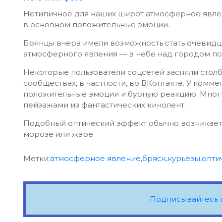
Нетипичное для наших широт атмосферное явлен
в основном положительные эмоции.
Брянцы вчера имели возможность стать очевидц
атмосферного явления — в небе над городом по
Некоторые пользователи соцсетей засняли стол
сообществах, в частности, во ВКонтакте. У ком
положительные эмоции и бурную реакцию. Многи
пейзажами из фантастических кинолент.
Подобный оптический эффект обычно возникает 
морозе или жаре.
Метки:
атмосферное явление
,
бряск
,
курьезы
,
опти
Подписывайтесь 