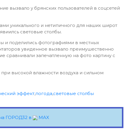
ие вызвало у брянских пользователей в соцсетей
ами уникального и нетипичного для наших широт
явиилсь световые столбы.
бы и поделились фотографиями в местных
ментаторов увиденное вызвало преимушественно
е сравнивали запечатленную на фото картину с
при высокой влажности воздуха и сильном
ческий эффект
,
погода
,
световые столбы
на ГОРОД32 в
MAX