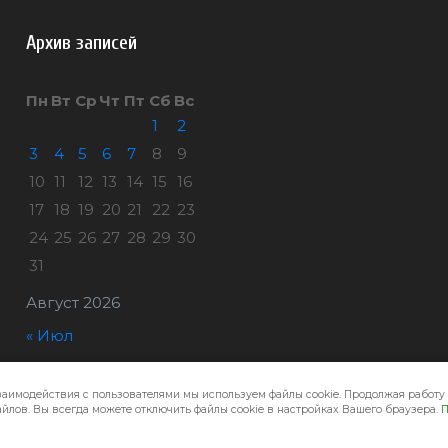
Архив записей
Пн
Вт
Ср
Чт
Пт
Сб
Вс
1
2
3
4
5
6
7
8
9
10
11
12
13
14
15
16
17
18
19
20
21
22
23
24
25
26
27
28
29
30
31
Август 2026
« Июл
заимодействия с пользователями мы используем файлы cookie. Продолжая работу 
Город32 © 2026
йлов. Вы всегда можете отключить файлы cookie в настройках Вашего браузера.
П