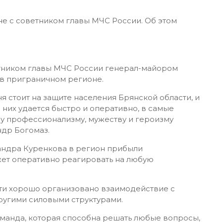
не с советником главы МЧС России. Об этом
етником главы МЧС России генерал-майором
в приграничном регионе.
я стоит на защите населения Брянской области, и
а них удается быстро и оперативно, в самые
у профессионализму, мужеству и героизму
ндр Богомаз.
ндра Куренкова в регион прибыли
жет оперативно реагировать на любую
сти хорошо организовано взаимодействие с
ругими силовыми структурами.
оманда, которая способна решать любые вопросы,