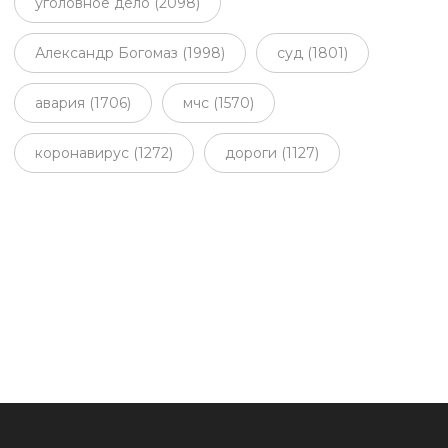
уголовное дело (2098)
Александр Богомаз (1998)
суд (1801)
авария (1706)
мчс (1570)
коронавирус (1272)
дороги (1127)