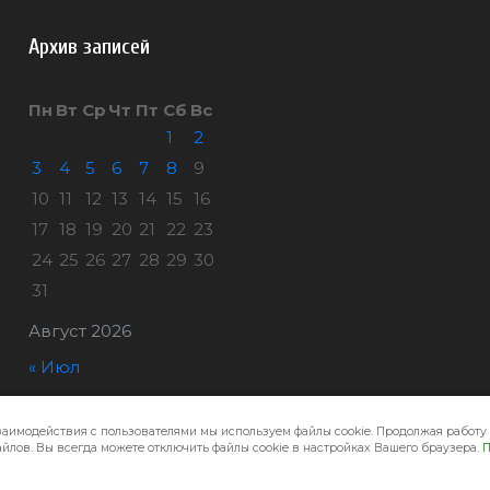
Архив записей
Пн
Вт
Ср
Чт
Пт
Сб
Вс
1
2
3
4
5
6
7
8
9
10
11
12
13
14
15
16
17
18
19
20
21
22
23
24
25
26
27
28
29
30
31
Август 2026
« Июл
заимодействия с пользователями мы используем файлы cookie. Продолжая работу 
Город32 © 2026
йлов. Вы всегда можете отключить файлы cookie в настройках Вашего браузера.
П