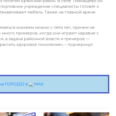
з посетил Брянский район. В селе Глинищево он
Спортивное учреждение специалисты готовят к
станавливают мебель. Также на главной арене
иматься хоккеем можно с пяти лет, причем не
е много примеров, когда они играют наравне с
я, а задача районной власти и тренеров —
 растить здоровое поколение», – подчеркнул
на ГОРОД32 в
MAX