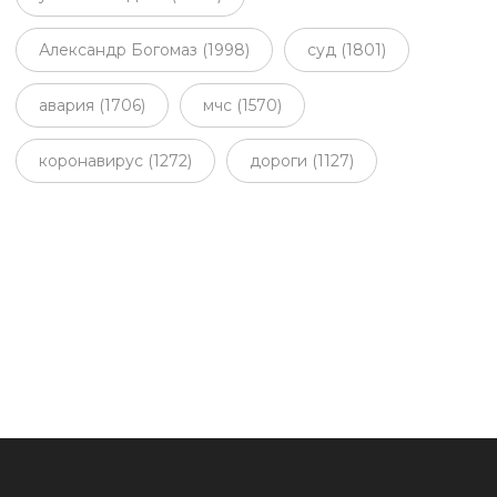
Александр Богомаз (1998)
суд (1801)
авария (1706)
мчс (1570)
коронавирус (1272)
дороги (1127)