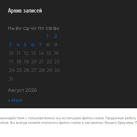
Архив записей
Пн
Вт
Ср
Чт
Пт
Сб
Вс
1
2
3
4
5
6
7
8
9
10
11
12
13
14
15
16
17
18
19
20
21
22
23
24
25
26
27
28
29
30
31
Август 2026
« Июл
заимодействия с пользователями мы используем файлы cookie. Продолжая работу 
Город32 © 2026
йлов. Вы всегда можете отключить файлы cookie в настройках Вашего браузера.
П