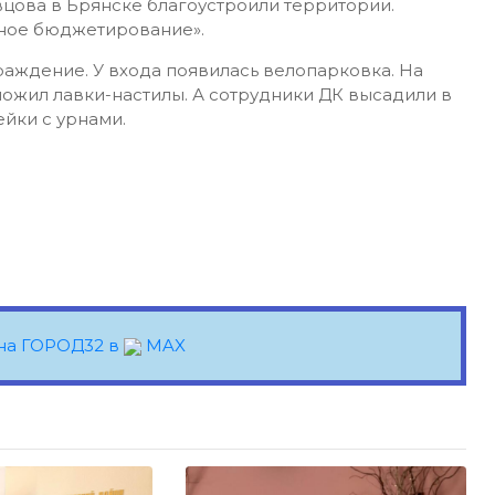
цова в Брянске благоустроили территории.
ное бюджетирование».
аждение. У входа появилась велопарковка. На
ожил лавки-настилы. А сотрудники ДК высадили в
йки с урнами.
на ГОРОД32 в
MAX