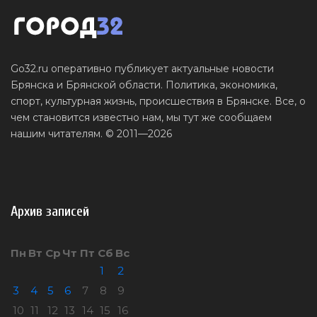
Go32.ru оперативно публикует актуальные новости
Брянска и Брянской области. Политика, экономика,
спорт, культурная жизнь, происшествия в Брянске. Все, о
чем становится известно нам, мы тут же сообщаем
нашим читателям. © 2011—2026
Архив записей
Пн
Вт
Ср
Чт
Пт
Сб
Вс
1
2
3
4
5
6
7
8
9
10
11
12
13
14
15
16