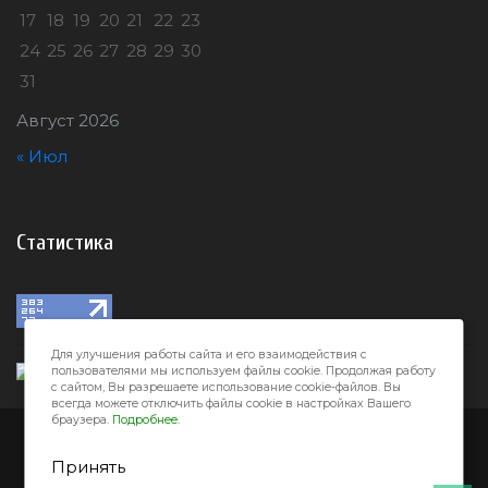
17
18
19
20
21
22
23
24
25
26
27
28
29
30
31
Август 2026
« Июл
Статистика
Для улучшения работы сайта и его взаимодействия с
пользователями мы используем файлы cookie. Продолжая работу
с сайтом, Вы разрешаете использование cookie-файлов. Вы
всегда можете отключить файлы cookie в настройках Вашего
браузера.
Подробнее.
Город32 © 2026
Принять