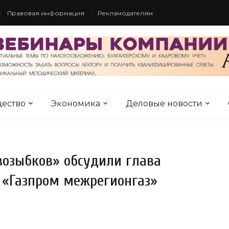
Правовая информация
Рекламодателям
ество
Экономика
Деловые новости
возыбков» обсудили глава
 «Газпром межрегионгаз»