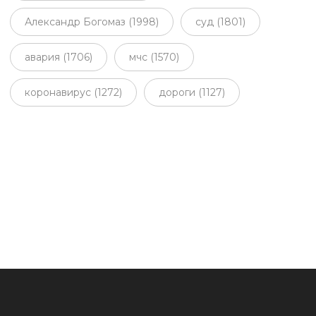
Александр Богомаз (1998)
суд (1801)
авария (1706)
мчс (1570)
коронавирус (1272)
дороги (1127)