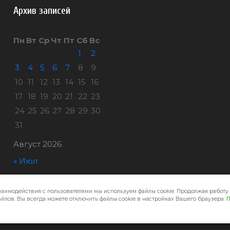
Архив записей
Пн
Вт
Ср
Чт
Пт
Сб
Вс
1
2
3
4
5
6
7
8
9
10
11
12
13
14
15
16
17
18
19
20
21
22
23
24
25
26
27
28
29
30
31
Август 2026
« Июл
заимодействия с пользователями мы используем файлы cookie. Продолжая работу 
Город32 © 2026
йлов. Вы всегда можете отключить файлы cookie в настройках Вашего браузера.
П