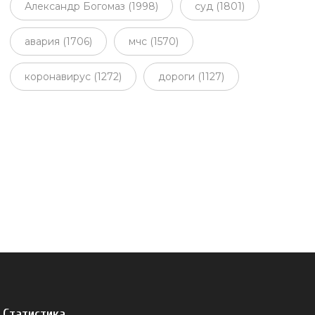
Александр Богомаз (1998)
суд (1801)
авария (1706)
мчс (1570)
коронавирус (1272)
дороги (1127)
Статистика