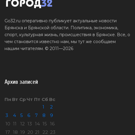
Go32.ru оперативно публикует актуальные новости
Брянска и Брянской области. Политика, экономика,
спорт, культурная жизнь, происшествия в Брянске. Все, о
чем становится известно нам, мы тут же сообщаем
нашим читателям. © 2011—2026
Архив записей
Пн
Вт
Ср
Чт
Пт
Сб
Вс
1
2
3
4
5
6
7
8
9
10
11
12
13
14
15
16
17
18
19
20
21
22
23