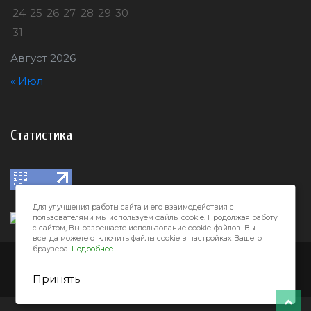
24
25
26
27
28
29
30
31
Август 2026
« Июл
Статистика
Для улучшения работы сайта и его взаимодействия с
пользователями мы используем файлы cookie. Продолжая работу
с сайтом, Вы разрешаете использование cookie-файлов. Вы
всегда можете отключить файлы cookie в настройках Вашего
браузера.
Подробнее.
Город32 © 2026
Принять