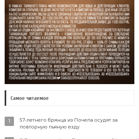
Самое читаемое
57-летнего брянца из Почепа осудят за
1
повторную пьяную езду