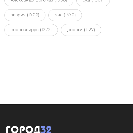
Александр Богомаз (1998)
суд (1801)
авария (1706)
мчс (1570)
коронавирус (1272)
дороги (1127)