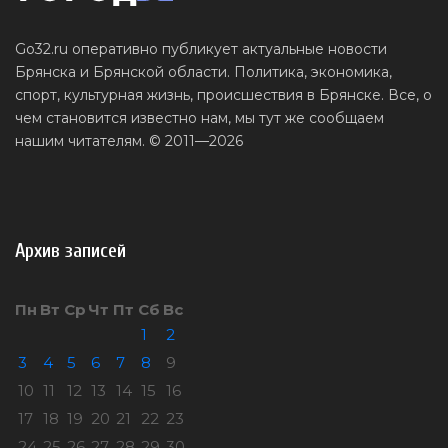
Go32.ru оперативно публикует актуальные новости
Брянска и Брянской области. Политика, экономика,
спорт, культурная жизнь, происшествия в Брянске. Все, о
чем становится известно нам, мы тут же сообщаем
нашим читателям. © 2011—2026
Архив записей
Пн
Вт
Ср
Чт
Пт
Сб
Вс
1
2
3
4
5
6
7
8
9
10
11
12
13
14
15
16
17
18
19
20
21
22
23
24
25
26
27
28
29
30