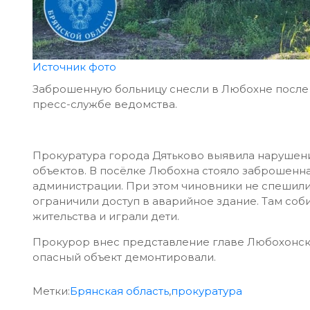
Источник фото
Заброшенную больницу снесли в Любохне после 
пресс-службе ведомства.
Прокуратура города Дятьково выявила нарушени
объектов. В посёлке Любохна стояло заброшенн
администрации. При этом чиновники не спешили 
ограничили доступ в аварийное здание. Там со
жительства и играли дети.
Прокурор внес представление главе Любохонск
опасный объект демонтировали.
Метки:
Брянская область
,
прокуратура