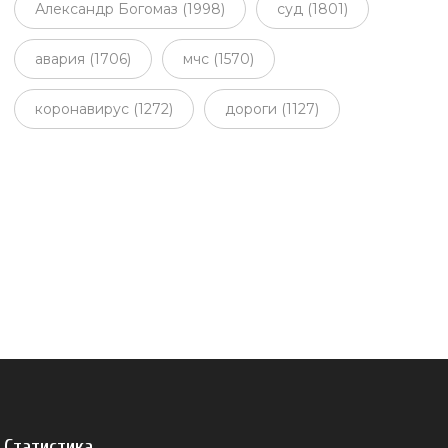
Александр Богомаз (1998)
суд (1801)
авария (1706)
мчс (1570)
коронавирус (1272)
дороги (1127)
Статистика