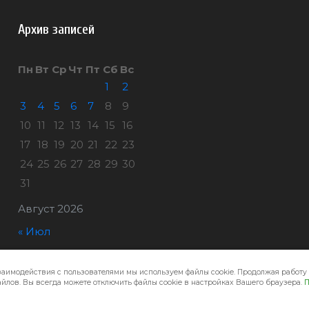
Архив записей
Пн
Вт
Ср
Чт
Пт
Сб
Вс
1
2
3
4
5
6
7
8
9
10
11
12
13
14
15
16
17
18
19
20
21
22
23
24
25
26
27
28
29
30
31
Август 2026
« Июл
заимодействия с пользователями мы используем файлы cookie. Продолжая работу 
Город32 © 2026
йлов. Вы всегда можете отключить файлы cookie в настройках Вашего браузера.
П