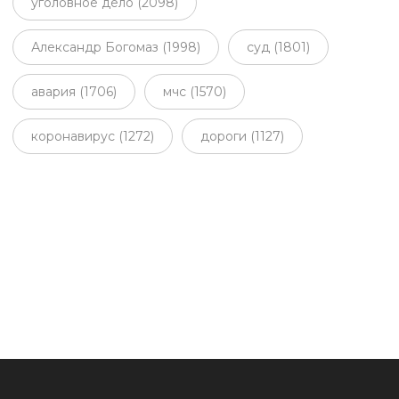
уголовное дело (2098)
Александр Богомаз (1998)
суд (1801)
авария (1706)
мчс (1570)
коронавирус (1272)
дороги (1127)