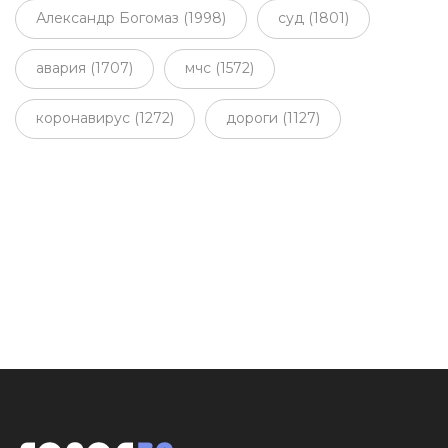
Александр Богомаз (1998)
суд (1801)
авария (1707)
мчс (1572)
коронавирус (1272)
дороги (1127)