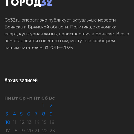
Go32.ru оперативно публикует актуальные новости
Брянска и Брянской области. Политика, экономика,
спорт, культурная жизнь, происшествия в Брянске. Все, о
чем становится известно нам, мы тут же сообщаем
нашим читателям. © 2011—2026
Архив записей
Пн
Вт
Ср
Чт
Пт
Сб
Вс
1
2
3
4
5
6
7
8
9
10
11
12
13
14
15
16
17
18
19
20
21
22
23