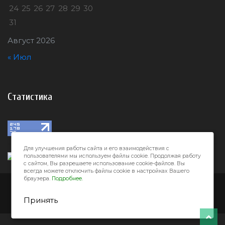
24
25
26
27
28
29
30
31
Август 2026
« Июл
Статистика
Для улучшения работы сайта и его взаимодействия с
пользователями мы используем файлы cookie. Продолжая работу
с сайтом, Вы разрешаете использование cookie-файлов. Вы
всегда можете отключить файлы cookie в настройках Вашего
браузера.
Подробнее.
Город32 © 2026
Принять