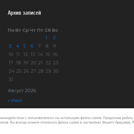
Архив записей
Пн
Вт
Ср
Чт
Пт
Сб
Вс
1
2
3
4
5
6
7
8
9
10
11
12
13
14
15
16
17
18
19
20
21
22
23
24
25
26
27
28
29
30
31
Август 2026
« Июл
заимодействия с пользователями мы используем файлы cookie. Продолжая работу 
Город32 © 2026
йлов. Вы всегда можете отключить файлы cookie в настройках Вашего браузера.
П