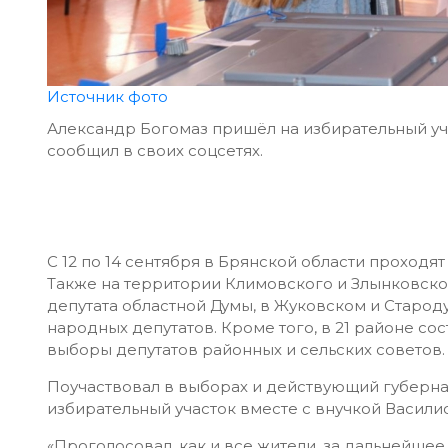
Источник фото
Александр Богомаз пришёл на избирательный уча
сообщил в своих соцсетях.
С 12 по 14 сентября в Брянской области проходя
Также на территории Климовского и Злынковск
депутата областной Думы, в Жуковском и Старо
народных депутатов. Кроме того, в 21 районе с
выборы депутатов районных и сельских советов.
Поучаствовал в выборах и действующий губерна
избирательный участок вместе с внучкой Васили
«Проголосовал, как и все жители, за дальнейшее