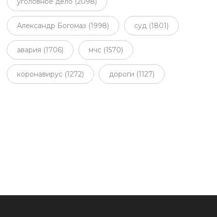
уголовное дело (2098)
Александр Богомаз (1998)
суд (1801)
авария (1706)
мчс (1570)
коронавирус (1272)
дороги (1127)