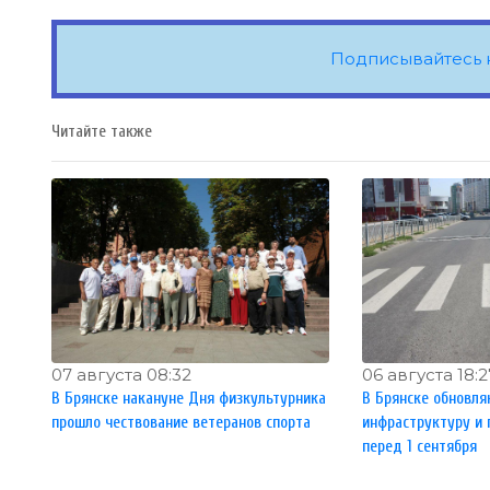
Подписывайтесь 
Читайте также
07 августа 08:32
06 августа 18:2
В Брянске накануне Дня физкультурника
В Брянске обновл
прошло чествование ветеранов спорта
инфраструктуру и
перед 1 сентября