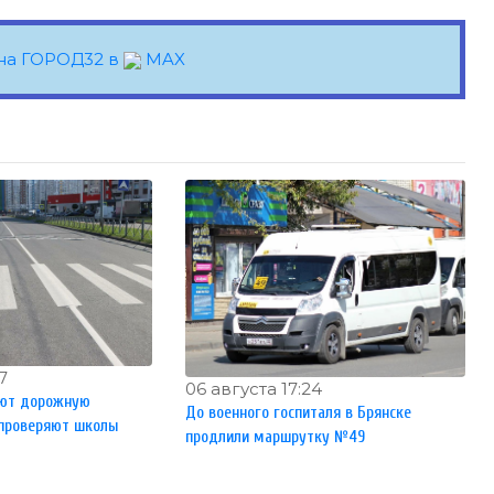
на ГОРОД32 в
MAX
7
06 августа 17:24
яют дорожную
До военного госпиталя в Брянске
 проверяют школы
продлили маршрутку №49