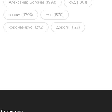
Александр Богомаз (1998)
суд (1801)
авария (1706)
мчс (1570)
коронавирус (1272)
дороги (1127)
Статистика