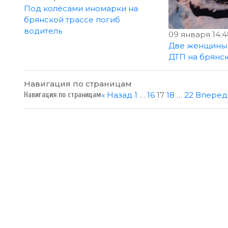
Под колёсами иномарки на
брянской трассе погиб
водитель
09 января 14:
Две женщины 
ДТП на брянс
Навигация по страницам
« Назад
1
…
16
17
18
…
22
Вперед
Навигация по страницам