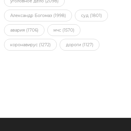
уголовное дело (2098)
Александр Богомаз (1998)
суд (1801)
авария (1706)
мчс (1570)
коронавирус (1272)
дороги (1127)