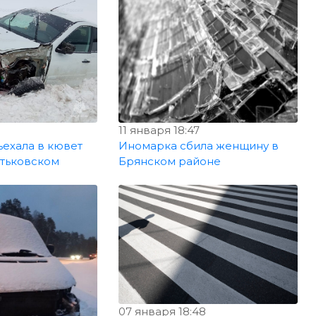
3
11 января 18:47
ъехала в кювет
Иномарка сбила женщину в
ятьковском
Брянском районе
07 января 18:48