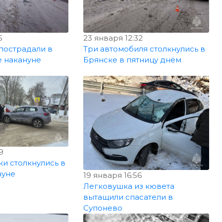
5
23 января 12:32
пострадали в
Три автомобиля столкнулись в
е накануне
Брянске в пятницу днём
9
и столкнулись в
нуне
19 января 16:56
Легковушка из кювета
вытащили спасатели в
Супонево