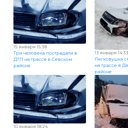
15 января 15:38
13 января 14:3
Три человека пострадали в
Легковушка с
ДТП на трассе в Севском
на трассе в Д
районе
районе
10 января 18:24