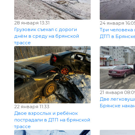
28 января 13:31
24 января 16:0
Грузовик съехал с дороги
Три человека 
днём в среду на брянской
ДТП в Брянск
трассе
21 января 08:0
Две легковушк
Брянске нака
22 января 11:33
Двое взрослых и ребёнок
пострадали в ДТП на брянской
трассе