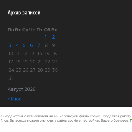
Архив записей
Пн
Вт
Ср
Чт
Пт
Сб
Вс
1
2
3
4
5
6
7
8
9
10
11
12
13
14
15
16
17
18
19
20
21
22
23
24
25
26
27
28
29
30
31
Август 2026
« Июл
заимодействия с пользователями мы используем файлы cookie. Продолжая работу 
Город32 © 2026
йлов. Вы всегда можете отключить файлы cookie в настройках Вашего браузера.
П