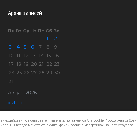
Архив записей
Пн
Вт
Ср
Чт
Пт
Сб
Вс
1
2
3
4
5
6
7
8
9
10
11
12
13
14
15
16
17
18
19
20
21
22
23
24
25
26
27
28
29
30
31
Август 2026
« Июл
заимодействия с пользователями мы используем файлы cookie. Продолжая работу 
Город32 © 2026
йлов. Вы всегда можете отключить файлы cookie в настройках Вашего браузера.
П