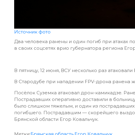
Источник фото
Два человека ранены и один погиб при атаках 
в своих соцсетях врио губернатора региона Егор
В пятницу, 12 июня, ВСУ несколько раз атаковали 
В Стародубе при нападении FPV-дрона ранена ж
Посёлок Суземка атаковал дрон-камикадзе. Ран
Пострадавших оперативно доставили в больницу
было слишком тяжелым, и один из пострадавших
погибшего. Пострадавшим — скорейшего выздор
Брянской области Егор Ковальчук.
Метки:
Брянская область
,
Егор Ковальчук