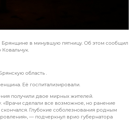
по Брянщине в минувшую пятницу. Об этом сообщил
 Ковальчук.
Брянскую область .
енщина. Её госпитализировали.
ения получили двое мирных жителей.
. «Врачи сделали все возможное, но ранение
 скончался. Глубокие соболезнования родным
овления», — подчеркнул врио губернатора