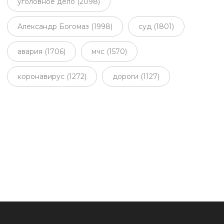
уголовное дело (2098)
Александр Богомаз (1998)
суд (1801)
авария (1706)
мчс (1570)
коронавирус (1272)
дороги (1127)