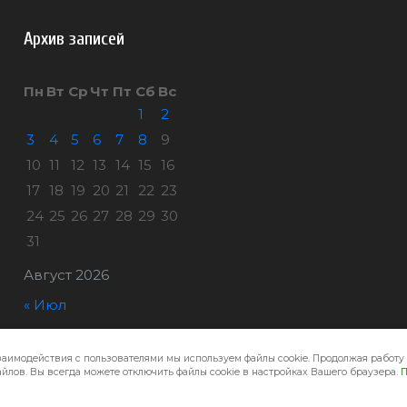
Архив записей
Пн
Вт
Ср
Чт
Пт
Сб
Вс
1
2
3
4
5
6
7
8
9
10
11
12
13
14
15
16
17
18
19
20
21
22
23
24
25
26
27
28
29
30
31
Август 2026
« Июл
заимодействия с пользователями мы используем файлы cookie. Продолжая работу 
Город32 © 2026
йлов. Вы всегда можете отключить файлы cookie в настройках Вашего браузера.
П