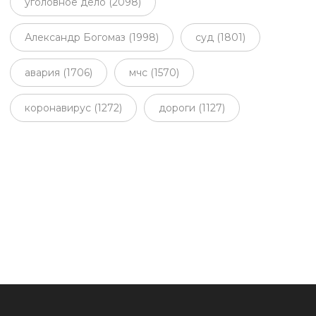
уголовное дело (2098)
Александр Богомаз (1998)
суд (1801)
авария (1706)
мчс (1570)
коронавирус (1272)
дороги (1127)