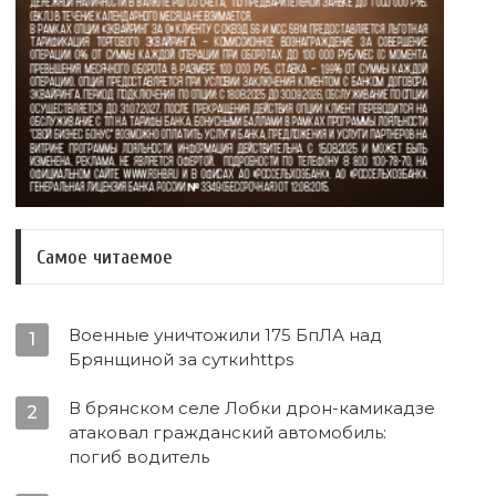
Самое читаемое
Военные уничтожили 175 БпЛА над
1
Брянщиной за суткиhttps
В брянском селе Лобки дрон-камикадзе
2
атаковал гражданский автомобиль:
погиб водитель