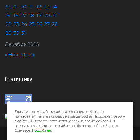
8
9
10
11
12
13
14
15
16
17
18
19
20
21
22
23
24
25
26
27
28
29
30
31
Декабрь 2025
« Ноя
Янв »
Статистика
Для улучшения работы сайта и его взаимодействия с
пользователями мы используем файлы cookie. Продолжая работу
с сайтом, Вы разрешаете использование cookie-файлов. Вы
всегда можете отключить файлы cookie в настройках Вашего
браузера.
Подробнее.
Город32 © 2026