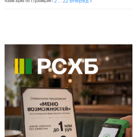
1
2
…
22
Вперед »
Навигация по страницам