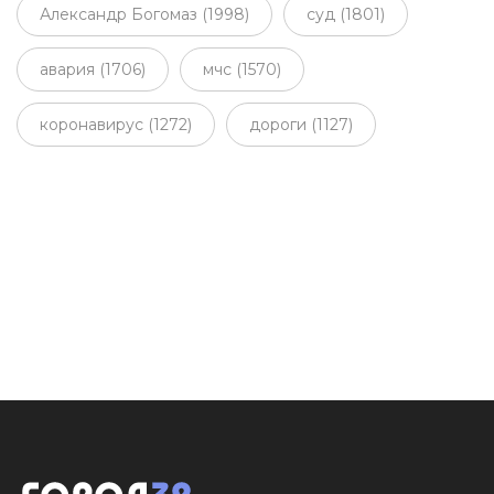
Александр Богомаз (1998)
суд (1801)
авария (1706)
мчс (1570)
коронавирус (1272)
дороги (1127)