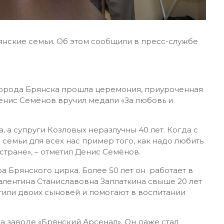
янские семьи. Об этом сообщили в пресс-службе
города Брянска прошла церемония, приуроченная
Денис Семёнов вручил медали «За любовь и
, а супруги Козловых неразлучны 40 лет. Когда с
семьи для всех нас пример того, как надо любить
 стране», – отметил Денис Семёнов.
а Брянского цирка. Более 50 лет он работает в
алентина Станиславовна Заплаткина свыше 20 лет
тили двоих сыновей и помогают в воспитании
а заводе «Брянский Арсенал». Он даже стал