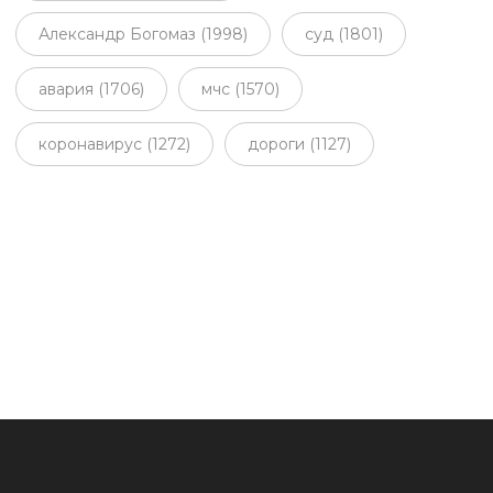
Александр Богомаз (1998)
суд (1801)
авария (1706)
мчс (1570)
коронавирус (1272)
дороги (1127)