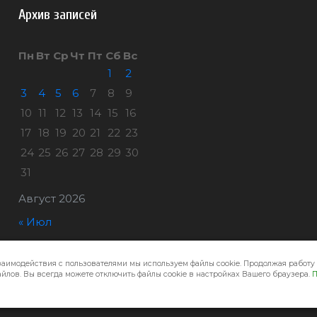
Архив записей
Пн
Вт
Ср
Чт
Пт
Сб
Вс
1
2
3
4
5
6
7
8
9
10
11
12
13
14
15
16
17
18
19
20
21
22
23
24
25
26
27
28
29
30
31
Август 2026
« Июл
заимодействия с пользователями мы используем файлы cookie. Продолжая работу 
Город32 © 2026
йлов. Вы всегда можете отключить файлы cookie в настройках Вашего браузера.
П