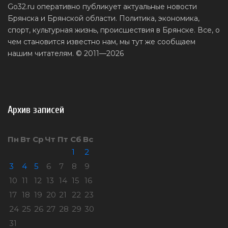
Go32.ru оперативно публикует актуальные новости
Брянска и Брянской области. Политика, экономика,
спорт, культурная жизнь, происшествия в Брянске. Все, о
чем становится известно нам, мы тут же сообщаем
нашим читателям. © 2011—2026
Архив записей
Пн
Вт
Ср
Чт
Пт
Сб
Вс
1
2
3
4
5
6
7
8
9
10
11
12
13
14
15
16
17
18
19
20
21
22
23
24
25
26
27
28
29
30
31