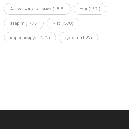
Александр Богомаз (1998)
суд (1801)
авария (1706)
мчс (1570)
коронавирус (1272)
дороги (1127)