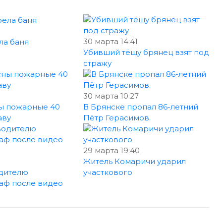
30 марта 14:41
ла баня
Убивший тёщу брянец взят под
стражу
30 марта 10:27
ны пожарные 40
В Брянске пропал 86-летний
аву
Пётр Герасимов.
29 марта 19:40
0
Житель Комаричи ударил
дителю
участкового
аф после видео