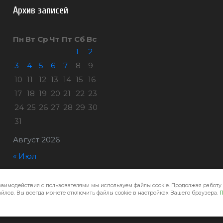
Архив записей
Пн
Вт
Ср
Чт
Пт
Сб
Вс
1
2
3
4
5
6
7
8
9
10
11
12
13
14
15
16
17
18
19
20
21
22
23
24
25
26
27
28
29
30
31
Август 2026
« Июл
заимодействия с пользователями мы используем файлы cookie. Продолжая работу 
Город32 © 2026
йлов. Вы всегда можете отключить файлы cookie в настройках Вашего браузера.
П