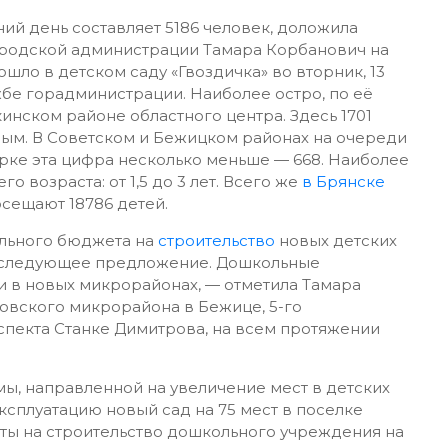
ий день составляет 5186 человек, доложила
ородской администрации Тамара Корбанович на
ло в детском саду «Гвоздичка» во вторник, 13
бе горадминистрации. Наиболее остро, по её
кинском районе областного центра. Здесь 1701
ым. В Советском и Бежицком районах на очереди
дарке эта цифра несколько меньше — 668. Наиболее
 возраста: от 1,5 до 3 лет. Всего же
в Брянске
сещают 18786 детей.
льного бюджета на
строительство
новых детских
ие следующее предложение. Дошкольные
 в новых микрорайонах, — отметила Тамара
овского микрорайона в Бежице, 5-го
пекта Станке Димитрова, на всем протяжении
, направленной на увеличение мест в детских
эксплуатацию новый сад на 75 мест в поселке
ты на строительство дошкольного учреждения на