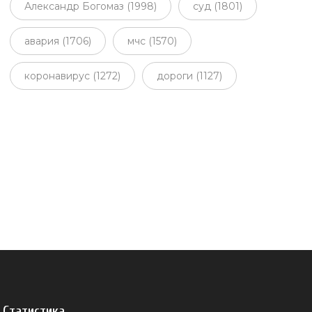
Александр Богомаз (1998)
суд (1801)
авария (1706)
мчс (1570)
коронавирус (1272)
дороги (1127)
Статистика