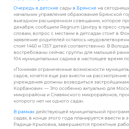
Очередь в детские
сады
в Брянске
на сегодняшн
начальник управления образования Брянской г
выездном расширенном совещании, которое прош
декабря, сообщили Regnum Центру в пресс-служ
словам, вопрос с местами в детсадах стоит в Фо
заявление родителей осталось неудовлетворенн
стоят 1460 и 1357 детей соответственно. В Воло
востребованы сейчас группы для малышей раннего
104 муниципальных садика в настоящее время по
«Понимая ограниченные возможности муниципа
садов, хочется еще раз внести на рассмотрен
учреждения должны возводиться застройщиками
Корбанович. — Это особенно актуально для Моск
микрорайона и Славянского микрорайонов, прос
которого нет ни одного сада».
В рамках
действующей муниципальной программы
садах, в конце этого года планируется ввести в 
Радица-Крыловка, завершаются проектные рабо