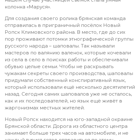
колонка «Маруся».
Для создания своего ролика брянская команда
отправилась в приграничный посёлок Новый
Ропск Климовского района. В место, где до сих
пор проживают потомки этнографической группы
русского народа – шаповалы. Так называли
мастеров по валянию валенок, которые кочевали
из села в село в поисках работы и обеспечивали
обувью целые семьи. Чтобы не раскрывать
чужакам секреты своего производства, шаповалы
придумали собственный конспиративный язык,
который использовали ещё несколько десятилетий
назад. Сегодня самих шаповалов уже не осталось,
как и их последователей, но язык ещё живёт в
жаргонизмах местных жителей.
Новый Ропск находится на юго-западной окраине
Брянской области. Дорога из областного центра
занимает больше трех часов на автомобиле, и не
каждый турист готов отправиться по этому