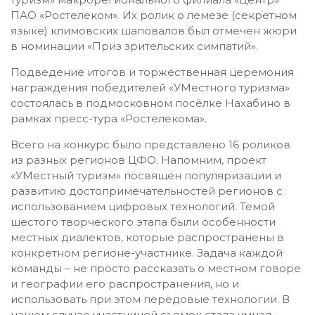
ПАО «Ростелеком». Их ролик о лемезе (секретном
языке) климовских шаповалов был отмечен жюри
в номинации «Приз зрительских симпатий».
Подведение итогов и торжественная церемония
награждения победителей «УМестного туризма»
состоялась в подмосковном посёлке Нахабино в
рамках пресс-тура «Ростелекома».
Всего на конкурс было представлено 16 роликов
из разных регионов ЦФО. Напомним, проект
«УМестный туризм» посвящён популяризации и
развитию достопримечательностей регионов с
использованием цифровых технологий. Темой
шестого творческого этапа были особенности
местных диалектов, которые распространены в
конкретном регионе-участнике. Задача каждой
команды – не просто рассказать о местном говоре
и географии его распространения, но и
использовать при этом передовые технологии. В
нашем случае участницей съемок стала умная