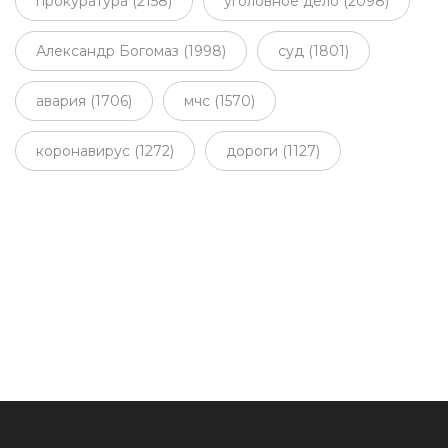
прокуратура (2158)
уголовное дело (2098)
Александр Богомаз (1998)
суд (1801)
авария (1706)
мчс (1570)
коронавирус (1272)
дороги (1127)