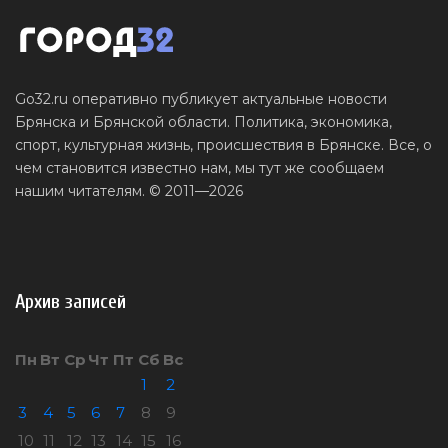
Go32.ru оперативно публикует актуальные новости
Брянска и Брянской области. Политика, экономика,
спорт, культурная жизнь, происшествия в Брянске. Все, о
чем становится известно нам, мы тут же сообщаем
нашим читателям. © 2011—2026
Архив записей
Пн
Вт
Ср
Чт
Пт
Сб
Вс
1
2
3
4
5
6
7
8
9
10
11
12
13
14
15
16