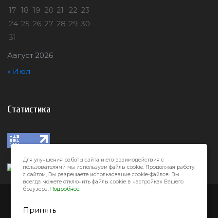
17
18
19
20
21
22
23
24
25
26
27
28
29
30
31
Август 2026
« Июл
Статистика
Для улучшения работы сайта и его взаимодействия с
пользователями мы используем файлы cookie. Продолжая работу
с сайтом, Вы разрешаете использование cookie-файлов. Вы
всегда можете отключить файлы cookie в настройках Вашего
браузера.
Подробнее.
Город32 © 2026
Принять