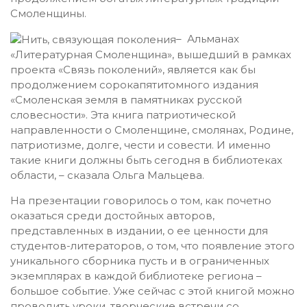
Смоленщины.
– Альманах
«Литературная Смоленщина», вышедший в рамках
проекта «Связь поколений», является как бы
продолжением сорокапятитомного издания
«Смоленская земля в памятниках русской
словесности». Эта книга патриотической
направленности о Смоленщине, смолянах, Родине,
патриотизме, долге, чести и совести. И именно
такие книги должны быть сегодня в библиотеках
области, – сказала Ольга Мальцева.
На презентации говорилось о том, как почетно
оказаться среди достойных авторов,
представленных в издании, о ее ценности для
студентов-литераторов, о том, что появление этого
уникального сборника пусть и в ограниченных
экземплярах в каждой библиотеке региона –
большое событие. Уже сейчас с этой книгой можно
проводить уроки, творческие встречи со