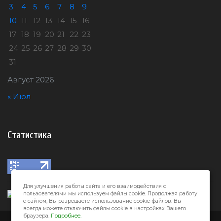
3
4
5
6
7
8
9
10
11
12
13
14
15
16
17
18
19
20
21
22
23
24
25
26
27
28
29
30
31
Август 2026
« Июл
Статистика
Для улучшения работы сайта и его взаимодействия с
пользователями мы используем файлы cookie. Продолжая работу
с сайтом, Вы разрешаете использование cookie-файлов. Вы
всегда можете отключить файлы cookie в настройках Вашего
браузера.
Подробнее.