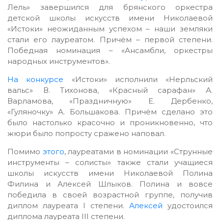
Лель» завершился для брянского оркестра
детской школы искусств имени Николаевой
«Истоки» неожиданным успехом – наши земляки
стали его лауреатом. Причём – первой степени.
Победная номинация – «Ансамбли, оркестры
народных инструментов».
На конкурсе
«Истоки» исполнили «Нерльский
вальс» В. Тихонова, «Красный сарафан» А.
Варламова, «Праздничную» Е. Дербенко,
«Гуляночку» А. Большакова. Причём сделано это
было настолько красочно и проникновенно, что
жюри было попросту сражено наповал.
Помимо
этого
, лауреатами в номинации «Струнные
инструменты – солисты» также стали учащиеся
школы искусств имени Николаевой Полина
Филина и Алексей Шлыков. Полина и вовсе
победила в своей возрастной группе, получив
диплом лауреата I степени.
Алексей
удостоился
диплома лауреата III степени.