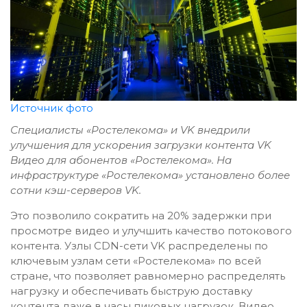
Источник фото
Специалисты «Ростелекома» и VK внедрили
улучшения для ускорения загрузки контента VK
Видео для абонентов «Ростелекома». На
инфраструктуре «Ростелекома» установлено более
сотни кэш-серверов VK.
Это позволило сократить на 20% задержки при
просмотре видео и улучшить качество потокового
контента. Узлы CDN-сети VK распределены по
ключевым узлам сети «Ростелекома» по всей
стране, что позволяет равномерно распределять
нагрузку и обеспечивать быструю доставку
контента даже в часы пиковых нагрузок. Видео