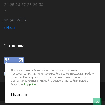
24
25
26
27
28
29
30
31
Август 2026
« Июл
Статистика
Для улучшения работы сайта и его взаимодействия с
пользователями мы используем файлы cookie. Продолжая работу
с сайтом, Вы разрешаете использование cookie-файлов. Вы
всегда можете отключить файлы cookie в настройках Вашего
браузера.
Подробнее.
Город32 © 2026
Принять