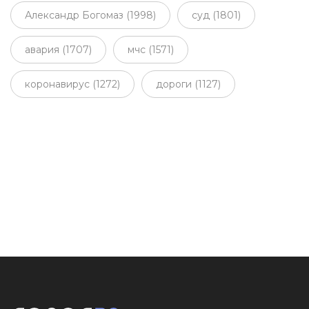
Александр Богомаз (1998)
суд (1801)
авария (1707)
мчс (1571)
коронавирус (1272)
дороги (1127)