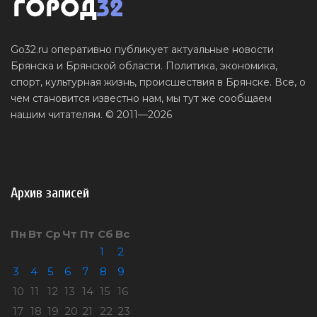
Go32.ru оперативно публикует актуальные новости
Брянска и Брянской области. Политика, экономика,
спорт, культурная жизнь, происшествия в Брянске. Все, о
чем становится известно нам, мы тут же сообщаем
нашим читателям. © 2011—2026
Архив записей
Пн
Вт
Ср
Чт
Пт
Сб
Вс
1
2
3
4
5
6
7
8
9
10
11
12
13
14
15
16
17
18
19
20
21
22
23